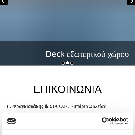
Deck εξωτερικού χώρου
ΕΠΙΚΟΙΝΩΝΙΑ
Γ. Φραγκιαδάκης & ΣΙΑ Ο.Ε. Εμπόριο Ξυλείας
Φαλασάρνης 3, Κούμπες Τ.Κ.731 35, Χανιά
Τηλ.:
28210 93078
, 28210 98858