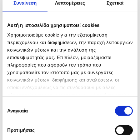
Συναίνεση
Λεπτομέρειες
Σχετικά
Fax: 28210 98923
E-mail:
info@fragkiadakis-xyleia.gr
,
Αυτή η ιστοσελίδα χρησιμοποιεί cookies
g.fragkiadakis.sia@gmail.com
Χρησιμοποιούμε cookie για την εξατομίκευση
περιεχομένου και διαφημίσεων, την παροχή λειτουργιών
Βρείτε μας στα Social
κοινωνικών μέσων και την ανάλυση της
επισκεψιμότητάς μας. Επιπλέον, μοιραζόμαστε
πληροφορίες που αφορούν τον τρόπο που
χρησιμοποιείτε τον ιστότοπό μας με συνεργάτες
κοινωνικών μέσων, διαφήμισης και αναλύσεων, οι
οποίοι ενδεχομένως να τις συνδυάσουν με άλλες
πληροφορίες που τους έχετε παραχωρήσει ή τις οποίες
έχουν συλλέξει σε σχέση με την από μέρους σας χρήση
Επιλογή
των υπηρεσιών τους.
Αναγκαία
συγκατάθεσης
Προτιμήσεις